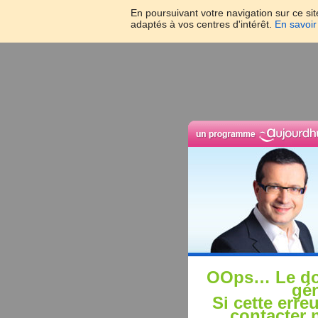
En poursuivant votre navigation sur ce sit
adaptés à vos centres d'intérêt.
En savoir
OOps… Le do
gén
Si cette erre
contacter 