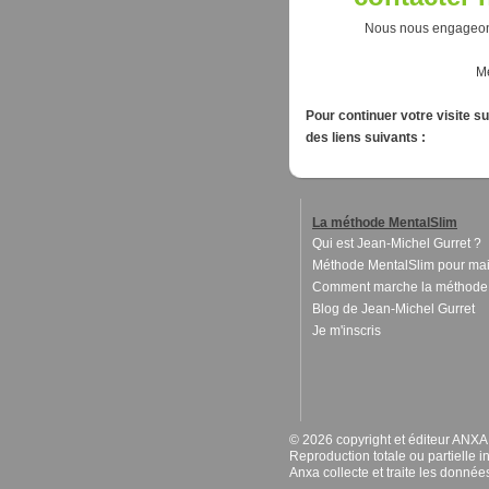
Nous nous engageons
Me
Pour continuer votre visite s
des liens suivants :
La méthode MentalSlim
Qui est Jean-Michel Gurret ?
Méthode MentalSlim pour mai
Comment marche la méthode
Blog de Jean-Michel Gurret
Je m'inscris
© 2026 copyright et éditeur ANX
Reproduction totale ou partielle i
Anxa collecte et traite les donné