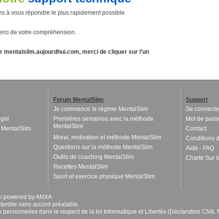
 à vous répondre le plus rapidement possible.
rci de votre compréhension.
ur mentalslim.aujourdhui.com, merci de cliquer sur l’un
Forum MentalSlim
Support
Je commence le régime MentalSlim
Se connecte
grir
Premières semaines avec la méthode
Mot de pass
MentalSlim
 MentalSlim
Contact
Moral, motivation et méthode MentalSlim
Conditions d'
Questions sur la méthode MentalSlim
Aide - FAQ
Outils de coaching MentalSlim
Charte Sur l
Recettes MentalSlim
Sport et exercice physique MentalSlim
A / powered by ANXA
nterdite sans accord préalable.
es personnelles dans le respect de la loi Informatique et Libertés (Déclaration CNI