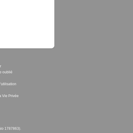
r
e oublié
utilisation
a Vie Privée
L No 1787863).