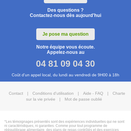
Des questions ?
Contactez-nous dès aujourd'hui
Je pose ma question
Notre équipe vous écoute.
Appelez-nous au
04 81 09 04 30
Coût d'un appel local, du lundi au vendredi de 9H00 à 18h
Contact
|
Conditions d'utilisation
|
Aide - FAQ
|
Charte
sur la vie privée
|
Mot de passe oublié
*Les témoignages présentés sont des expériences individuelles qui ne sont
ni caractéristiques, ni garanties. Comme pour tout programme de
rééquilibrage alimentaire, des plans de repas contrôlés et des exercices